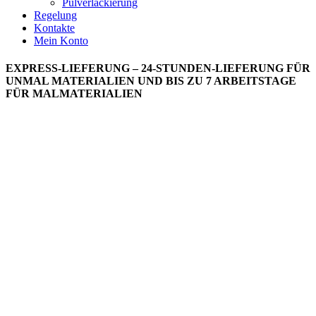
Pulverlackierung
Regelung
Kontakte
Mein Konto
EXPRESS-LIEFERUNG – 24-STUNDEN-LIEFERUNG FÜR
UNMAL MATERIALIEN UND BIS ZU 7 ARBEITSTAGE
FÜR MALMATERIALIEN
MetalNow.de
Piekarska 4a Strasse
87-134 Zławieś Mała
DE 325122743
tel: +48 533 667 017
biuro@metalnow.de
Lagerhaus:
Piekarska 4a Strasse
87-134 Zławieś Mała
Metalnow © Copyright
2026
Wir verwenden Cookies, um Ihnen ein optimales Nutzererlebnis zu
bieten, Nutzen Sie unsere Website oder Dienste weiter, stimmen Sie